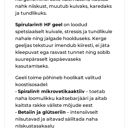
nahk niiskust, muutub kuivaks, karedaks
ja tundlikuks.
Spirularin® HF geel
on loodud
spetsiaalselt kuivale, stressis ja tundlikule
nahale ning jalgade hoolduseks. Kerge
geeljas tekstuur imendub kiiresti, ei jäta
kleepuvat ega rasvast tunnet ning sobib
suurepäraselt igapäevaseks
kasutamiseks.
Geeli toime põhineb hoolikalt valitud
koostisosadel:
•
Spiralin® mikrovetikaaktiiv
– toetab
naha loomulikku kaitsebarjääri ja aitab
kaitsta rakke väliste mõjude eest
•
Betaiin ja glütseriin
– intensiivselt
niisutavad ja aitavad säilitada naha
niiskustasakaalu