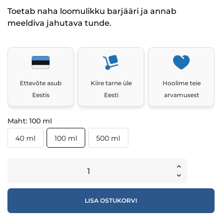
Toetab naha loomulikku barjääri ja annab
meeldiva jahutava tunde.
Ettevõte asub
Kiire tarne üle
Hoolime teie
Eestis
Eesti
arvamusest
Maht: 100 ml
40 ml
100 ml
500 ml
LISA OSTUKORVI