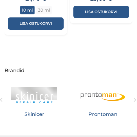
10 ml
30 ml
LISA OSTUKORVI
LISA OSTUKORVI
Brändid

Skinicer
Prontoman