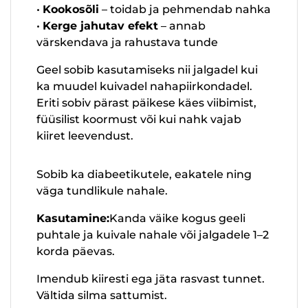
•
Kookosõli
– toidab ja pehmendab nahka
•
Kerge jahutav efekt
– annab
värskendava ja rahustava tunde
Geel sobib kasutamiseks nii jalgadel kui
ka muudel kuivadel nahapiirkondadel.
Eriti sobiv pärast päikese käes viibimist,
füüsilist koormust või kui nahk vajab
kiiret leevendust.
Sobib ka diabeetikutele, eakatele ning
väga tundlikule nahale.
Kasutamine:
Kanda väike kogus geeli
puhtale ja kuivale nahale või jalgadele 1–2
korda päevas.
Imendub kiiresti ega jäta rasvast tunnet.
Vältida silma sattumist.