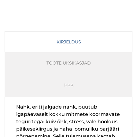
KIRJELDUS
TOOTE ÜKSIKASJAD
KKK
Nahk, eriti jalgade nahk, puutub
igapäevaselt kokku mitmete koormavate
teguritega: kuiv õhk, stress, vale hooldus,
päikesekiirgus ja naha loomuliku barjääri
nõrgenemine. Selle tulemusena kaotab