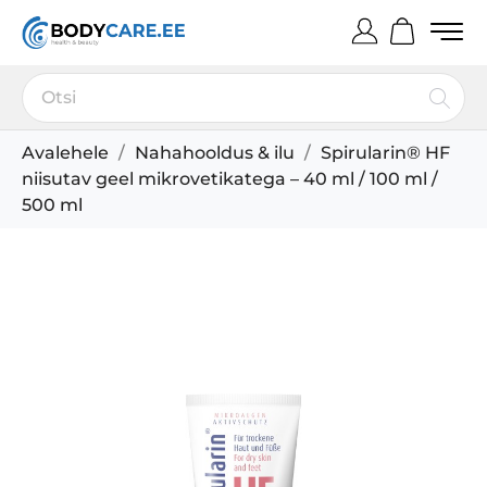
Avalehele
Nahahooldus & ilu
Spirularin® HF
niisutav geel mikrovetikatega – 40 ml / 100 ml /
500 ml