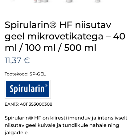
Spirularin® HF niisutav
geel mikrovetikatega – 40
ml / 100 ml / 500 ml
11,37 €
Tootekood:
SP-GEL
EAN13:
4011353000308
Spirularin® HF on kiiresti imenduv ja intensiivselt
niisutav geel kuivale ja tundlikule nahale ning
jalgadele.