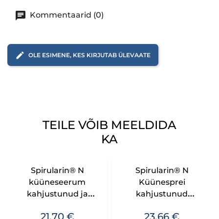
Kommentaarid (0)
OLE ESIMENE, KES KIRJUTAB ÜLEVAATE
TEILE VÕIB MEELDIDA
KA
Spirularin® N
Spirularin® N
küüneseerum
Küünesprei
kahjustunud ja
kahjustunud
nõrkadele küüntele –
küüntele 50 ml
Hind
Hind
21,70 €
23,66 €
10 ml / 30 ml